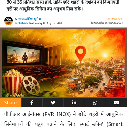
30 से 35 प्रतिशत सस्ते होंगे, ताकि छोटे शहरों के दर्शकों को किफायती
दरों पर आधुनिक सिनेमा का अनुभव मिल सके।
by
समाचार4मीडिया ब्यूरो ।।
Last Modified:
Wednesday, 05 August, 2026
Published
- Wednesday, 05 August, 2026
Share
पीवीआर आईनॉक्स (PVR INOX) ने छोटे शहरों में आधुनिक
सिनेमाघरों की पहुंच बढ़ाने के लिए 'स्मार्ट स्क्रीन' (Smart