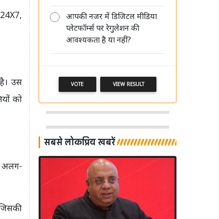
 24X7,
आपकी नजर में डिजिटल मीडिया
प्लेटफॉर्म्स पर रेगुलेशन की
मीडिया की साख बचानी है तो पहले खुद
आवश्यकता है या नहीं?
अपने पेशे का सम्मान करें: आलोक मेहता
है। उस
VOTE
VIEW RESULT
ियों को
सबसे लोकप्रिय खबरें
पर अलग-
 जिसकी