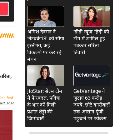
अमिश देवगन ने
‘डीडी न्यूज’ हिंदी की
'नेटवर्क18' को सौंपा
टीम में शामिल हुईं
इस्तीफा, कई
पत्रकार सरिता
विकल्पों पर कर रहे
तिवारी
मंथन
ारिता,
JioStar: सेल्स टीम
GetVantage ने
में फेरबदल, पवित्रा
जुटाए 63 करोड़
Modified:
केआर को मिली
रुपये, छोटे कारोबारों
ust, 2026
प्रशांत शेट्टी की
तक आसान पूंजी
जिम्मेदारी
पहुंचाने पर फोकस