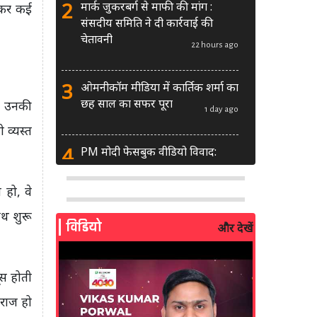
2
मार्क जुकरबर्ग से माफी की मांग :
लकर कई
संसदीय समिति ने दी कार्रवाई की
चेतावनी
22 hours ago
3
ओमनीकॉम मीडिया में कार्तिक शर्मा का
छह साल का सफर पूरा
से उनकी
1 day ago
 व्यस्त
4
PM मोदी फेसबुक वीडियो विवाद:
MeitY से मिलेगी मेटा की ग्लोबल टीम
 हो, वे
1 day ago
5
ाथ शुरू
AI से बने फर्जी पोस्ट पर LinkedIn
विडियो
और देखें
की सख्ती: लॉन्च किए नए मॉडरेशन
टूल्स
2 days ago
ूस होती
6
सरकार दे रही बड़ा मौका: शॉर्ट वीडियो
ाराज हो
बनाने वाले क्रिएटर्स जीत सकते हैं ₹5