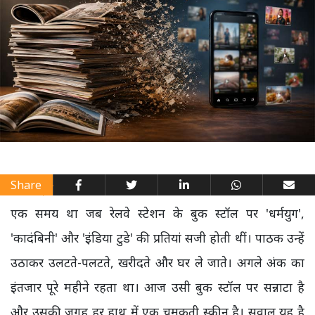
Share
एक समय था जब रेलवे स्टेशन के बुक स्टॉल पर 'धर्मयुग',
'कादंबिनी' और 'इंडिया टुडे' की प्रतियां सजी होती थीं। पाठक उन्हें
उठाकर उलटते-पलटते, खरीदते और घर ले जाते। अगले अंक का
इंतजार पूरे महीने रहता था। आज उसी बुक स्टॉल पर सन्नाटा है
और उसकी जगह हर हाथ में एक चमकती स्क्रीन है। सवाल यह है