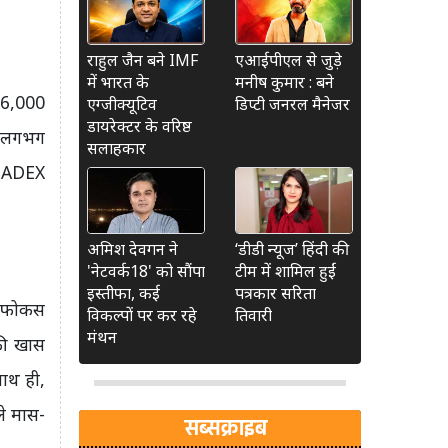
राहुल जैन बने IMF
एआईपीएल से जुड़े
में भारत के
मनीष कुमार : बने
ग 6,000
एग्जीक्यूटिव
डिप्टी जनरल मैनेजर
डायरेक्टर के वरिष्ठ
र लगभग
सलाहकार
ल ADEX
अमिश देवगन ने
‘डीडी न्यूज’ हिंदी की
'नेटवर्क18' को सौंपा
टीम में शामिल हुईं
इस्तीफा, कई
पत्रकार सरिता
पर फोकस
विकल्पों पर कर रहे
तिवारी
मंथन
 की खास
साथ ही,
ले मास-
सब्सक्राइब