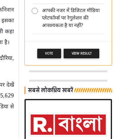
िफिनिशन
आपकी नजर में डिजिटल मीडिया
AI की रफ्तार बनाम पत्रकारिता का भरोसा,
प्लेटफॉर्म्स पर रेगुलेशन की
'मीडिया संवाद' में विशेषज्ञों ने रखी अपनी
। इसका
आवश्यकता है या नहीं?
बेबाक राय
 भी कहा
ा है।
VOTE
VIEW RESULT
दौरिया,
।
 देखें
सबसे लोकप्रिय खबरें
25,629
डिया से