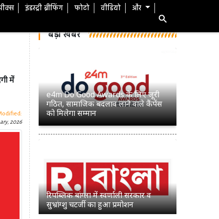
स्पीक्स
इंडस्ट्री ब्रीफिंग
फोटो
वीडियो
और
बड़ी खबरें
ी में
e4m Do Good Awards के लिए जूरी
गठित, सामाजिक बदलाव लाने वाले कैंपेंस
को मिलेगा सम्मान
Modified:
ary, 2026
रिपब्लिक बांग्ला में स्वर्णाली सरकार व
सुभ्रांग्शु चटर्जी का हुआ प्रमोशन