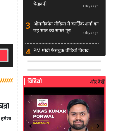
चेतावनी
2 days ago
3
ओमनीकॉम मीडिया में कार्तिक शर्मा का
छह साल का सफर पूरा
2 days ago
4
PM मोदी फेसबुक वीडियो विवाद:
MeitY से मिलेगी मेटा की ग्लोबल टीम
2 days ago
5
AI से बने फर्जी पोस्ट पर LinkedIn
विडियो
और देखें
की सख्ती: लॉन्च किए नए मॉडरेशन
टूल्स
3 days ago
त्रा
6
सरकार दे रही बड़ा मौका: शॉर्ट वीडियो
बनाने वाले क्रिएटर्स जीत सकते हैं ₹5
े हमेशा
लाख
2 weeks ago