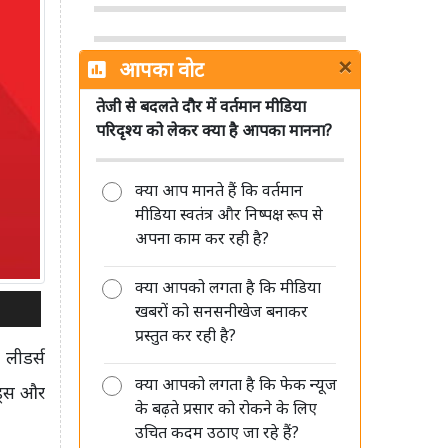
×
आपका वोट
तेजी से बदलते दौर में वर्तमान मीडिया
शेमारू को मिला MIB का ग्रीन सिग्नल,
परिदृश्य को लेकर क्या है आपका मानना?
जल्द लॉन्च होगा नया हिंदी चैनल 'Mango
TV'
क्या आप मानते हैं कि वर्तमान
मीडिया स्वतंत्र और निष्पक्ष रूप से
अपना काम कर रही है?
क्या आपको लगता है कि मीडिया
डीपफेक पर सरकार की सख्ती जारी, संसद
खबरों को सनसनीखेज बनाकर
में बताया- अब 3 घंटे में हटाना होगा
प्रस्तुत कर रही है?
गैरकानूनी कंटेंट
 लीडर्स
क्या आपको लगता है कि फेक न्यूज
ंड्स और
के बढ़ते प्रसार को रोकने के लिए
उचित कदम उठाए जा रहे हैं?