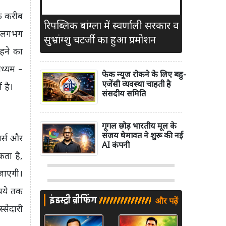
्फ करीब
रिपब्लिक बांग्ला में स्वर्णाली सरकार व
च लगभग
सुभ्रांग्शु चटर्जी का हुआ प्रमोशन
रहने का
ाध्यम –
फेक न्यूज रोकने के लिए बहु-
एजेंसी व्यवस्था चाहती है
 है।
संसदीय समिति
गूगल छोड़ भारतीय मूल के
संजय घेमावत ने शुरू की नई
मर्स और
AI कंपनी
कता है,
जाएगी।
पये तक
इंडस्ट्री ब्रीफिंग
और पढ़ें
्सेदारी