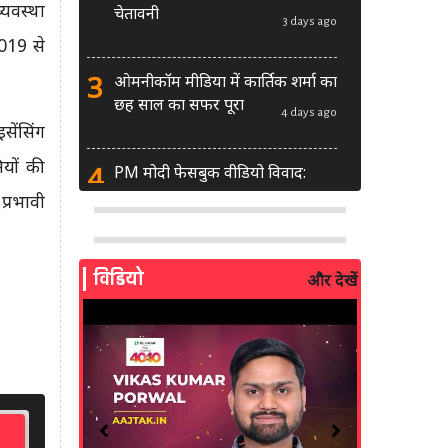
यवस्था
चेतावनी
3 days ago
019 से
3
ओमनीकॉम मीडिया में कार्तिक शर्मा का
छह साल का सफर पूरा
4 days ago
सेंसिंग
ियों की
4
PM मोदी फेसबुक वीडियो विवाद:
MeitY से मिलेगी मेटा की ग्लोबल टीम
प्रभावी
4 days ago
5
AI से बने फर्जी पोस्ट पर LinkedIn
विडियो
और देखें
की सख्ती: लॉन्च किए नए मॉडरेशन
टूल्स
5 days ago
6
सरकार दे रही बड़ा मौका: शॉर्ट वीडियो
बनाने वाले क्रिएटर्स जीत सकते हैं ₹5
लाख
2 weeks ago