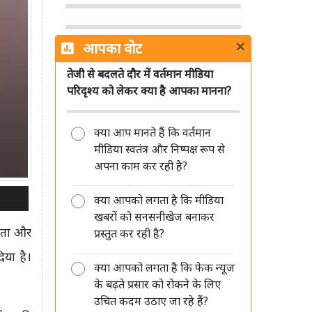
×
आपका वोट
तेजी से बदलते दौर में वर्तमान मीडिया
सिनेमा हॉल में सरकारी जागरूकता फिल्मों
परिदृश्य को लेकर क्या है आपका मानना?
को लेकर MIB ने साफ किए नियम, जानें
क्या बदला
क्या आप मानते हैं कि वर्तमान
मीडिया स्वतंत्र और निष्पक्ष रूप से
अपना काम कर रही है?
क्या आपको लगता है कि मीडिया
Sun TV Network का बड़ा ऐलान, 12
खबरों को सनसनीखेज बनाकर
अगस्त को अंतरिम डिविडेंड पर बोर्ड की
नेता और
प्रस्तुत कर रही है?
बैठक
िया है।
क्या आपको लगता है कि फेक न्यूज
के बढ़ते प्रसार को रोकने के लिए
उचित कदम उठाए जा रहे हैं?