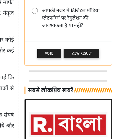
से माफी
आपकी नजर में डिजिटल मीडिया
नेतृत्व
DB Corp में सुधीर अग्रवाल और पवन
प्लेटफॉर्म्स पर रेगुलेशन की
अग्रवाल की पुनर्नियुक्ति पर दो सितंबर को
आवश्यकता है या नहीं?
होगा फैसला
अगर कोई
ी ओर कई
VOTE
VIEW RESULT
ताई कि
ताओं से
सबसे लोकप्रिय खबरें
 संघर्ष
वैये और