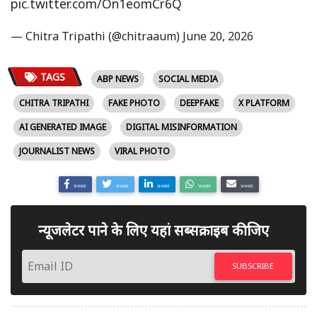
pic.twitter.com/On1eomCr6Q
— Chitra Tripathi (@chitraaum)
June 20, 2026
TAGS
ABP NEWS
SOCIAL MEDIA
CHITRA TRIPATHI
FAKE PHOTO
DEEPFAKE
X PLATFORM
AI GENERATED IMAGE
DIGITAL MISINFORMATION
JOURNALIST NEWS
VIRAL PHOTO
SHARE
SHARE
SHARE
SHARE
SHARE
न्यूजलेटर पाने के लिए यहां सब्सक्राइब कीजिए
SUBSCRIBE