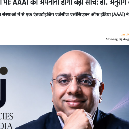
ाण भी; AAAI को अपनानी होगी बड़ी सोच: डॉ. अनुराग ब
ष्ठित संस्थाओं में से एक ऐडवर्टाइजिंग एजेंसीज एसोसिएशन ऑफ इंडिया (AAAI) न
Last 
Monday, 03 Aug