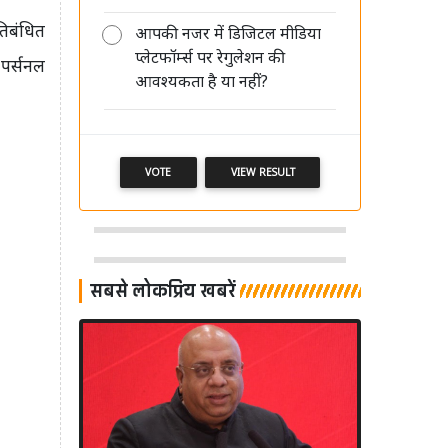
तिबंधित
आपकी नजर में डिजिटल मीडिया
AI की रफ्तार बनाम पत्रकारिता का भरोसा,
प्लेटफॉर्म्स पर रेगुलेशन की
'मीडिया संवाद' में विशेषज्ञों ने रखी अपनी
 पर्सनल
आवश्यकता है या नहीं?
बेबाक राय
VOTE
VIEW RESULT
सबसे लोकप्रिय खबरें