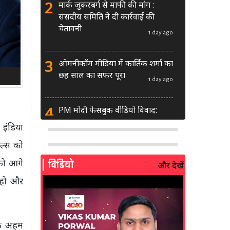
2
मार्क जुकरबर्ग से माफी की मांग :
संसदीय समिति ने दी कार्रवाई की
चेतावनी
1 day ago
3
ओमनीकॉम मीडिया में कार्तिक शर्मा का
छह साल का सफर पूरा
1 day ago
4
PM मोदी फेसबुक वीडियो विवाद:
MeitY से मिलेगी मेटा की ग्लोबल टीम
 इंडिया
2 days ago
नल्स को
5
AI से बने फर्जी पोस्ट पर LinkedIn
 को आगे
विडियो
और देखें
की सख्ती: लॉन्च किए नए मॉडरेशन
टूल्स
ी हो और
3 days ago
6
सरकार दे रही बड़ा मौका: शॉर्ट वीडियो
एक अहम
बनाने वाले क्रिएटर्स जीत सकते हैं ₹5