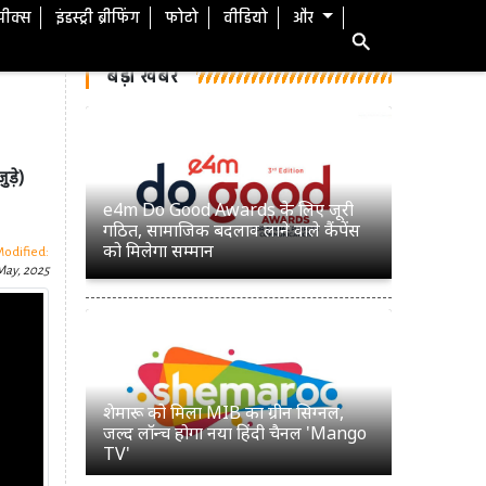
स्पीक्स
इंडस्ट्री ब्रीफिंग
फोटो
वीडियो
और
बड़ी खबरें
ड़े)
e4m Do Good Awards के लिए जूरी
गठित, सामाजिक बदलाव लाने वाले कैंपेंस
को मिलेगा सम्मान
Modified:
May, 2025
शेमारू को मिला MIB का ग्रीन सिग्नल,
जल्द लॉन्च होगा नया हिंदी चैनल 'Mango
TV'