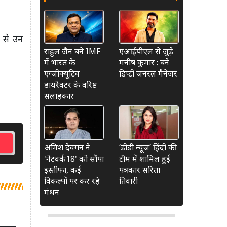
प से उन
राहुल जैन बने IMF
एआईपीएल से जुड़े
में भारत के
मनीष कुमार : बने
एग्जीक्यूटिव
डिप्टी जनरल मैनेजर
डायरेक्टर के वरिष्ठ
सलाहकार
अमिश देवगन ने
‘डीडी न्यूज’ हिंदी की
'नेटवर्क18' को सौंपा
टीम में शामिल हुईं
इस्तीफा, कई
पत्रकार सरिता
विकल्पों पर कर रहे
तिवारी
मंथन