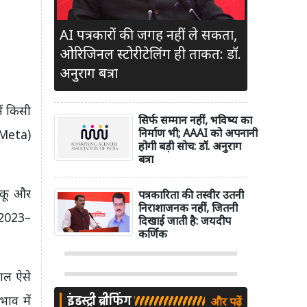
AI पत्रकारों की जगह नहीं ले सकता,
ओरिजिनल स्टोरीटेलिंग ही ताकत: डॉ.
अनुराग बत्रा
ें किसी
सिर्फ सम्मान नहीं, भविष्य का
निर्माण भी; AAAI को अपनानी
 (Meta)
होगी बड़ी सोच: डॉ. अनुराग
बत्रा
बाकू और
पत्रकारिता की तस्वीर उतनी
निराशाजनक नहीं, जितनी
ा 2023–
दिखाई जाती है: जयदीप
कर्णिक
साल ऐसे
इंडस्ट्री ब्रीफिंग
भाव में
और पढ़ें