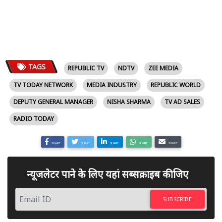
TAGS
REPUBLIC TV
NDTV
ZEE MEDIA
TV TODAY NETWORK
MEDIA INDUSTRY
REPUBLIC WORLD
DEPUTY GENERAL MANAGER
NISHA SHARMA
TV AD SALES
RADIO TODAY
SHARE
SHARE
SHARE
SHARE
SHARE
न्यूजलेटर पाने के लिए यहां सब्सक्राइब कीजिए
SUBSCRIBE