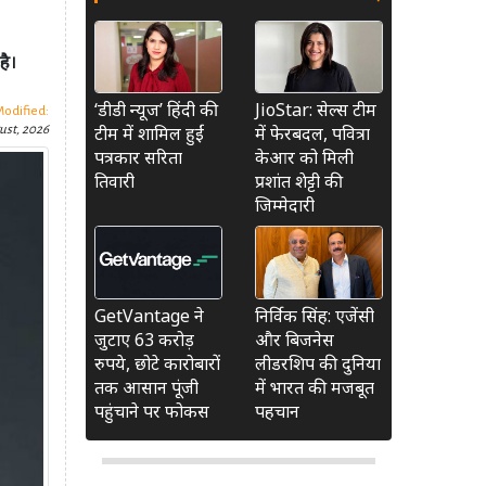
है।
‘डीडी न्यूज’ हिंदी की
JioStar: सेल्स टीम
Modified:
टीम में शामिल हुईं
में फेरबदल, पवित्रा
ust, 2026
पत्रकार सरिता
केआर को मिली
तिवारी
प्रशांत शेट्टी की
जिम्मेदारी
GetVantage ने
निर्विक सिंह: एजेंसी
जुटाए 63 करोड़
और बिजनेस
रुपये, छोटे कारोबारों
लीडरशिप की दुनिया
तक आसान पूंजी
में भारत की मजबूत
पहुंचाने पर फोकस
पहचान