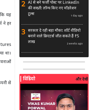
2
AI से बने फर्जी पोस्ट पर LinkedIn
की सख्ती: लॉन्च किए नए मॉडरेशन
टूल्स
ा कि यह
1 day ago
स ने हर
3
सरकार दे रही बड़ा मौका: शॉर्ट वीडियो
बनाने वाले क्रिएटर्स जीत सकते हैं ₹5
लाख
ntures
2 weeks ago
या था।
4
सोशल मीडिया पर क्या करें, क्या नहीं?
ावनाओं
BCI ने जारी किए वकीलों व लॉ छात्रों
के लिए नए नियम
2 weeks ago
विडियो
और देखें
ंपनी से
5
WAVES 2027 के लिए MIB ने मांगे
प्रस्ताव : 'Create in India
Challenge Season 2' की शुरुआत
3 weeks ago