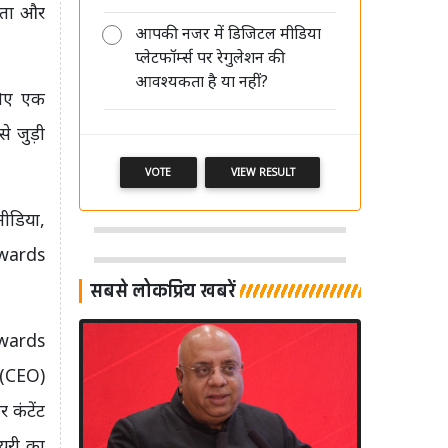
मकता और
आपकी नजर में डिजिटल मीडिया
ऑपरेशन सिंदूर जैसी कवरेज से मीडिया
प्लेटफॉर्म्स पर रेगुलेशन की
साख को नुकसान, खबरों पर स्टैंड जरूरी:
आवश्यकता है या नहीं?
विनोद अग्निहोत्री
लिए एक
े जुड़ी
VOTE
VIEW RESULT
मीडिया,
 Awards
सबसे लोकप्रिय खबरें
 Awards
ी (CEO)
 कंटेंट
यूरी का