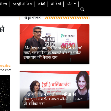
स्पीक्स
इंडस्ट्री ब्रीफिंग
फोटो
वीडियो
और
बड़ी खबरें
को
'Mainstream' से 'Money Stream'
तक', पत्रकारिता के बदलते दौर पर संकेत
उपाध्याय की बेबाक राय
Modified:
une, 2026
TRP की दौड़ ने बदली पत्रकारिता की
तस्वीर, अब भरोसा वापस जीतने का वक्त:
प्रो. वर्तिका नंदा