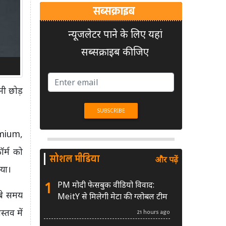
सब्सक्राइब
न्यूजलेटर पाने के लिए यहां
सब्सक्राइब कीजिए
नी छोड़
remium,
र्म को
सोशल मीडिया
और पढ़ें
या।
1
PM मोदी फेसबुक वीडियो विवाद:
ंबे समय
MeitY से मिलेगी मेटा की ग्लोबल टीम
्तव में
21 hours ago