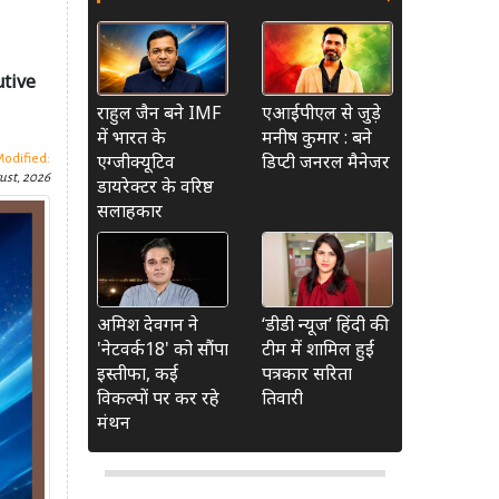
cutive
राहुल जैन बने IMF
एआईपीएल से जुड़े
में भारत के
मनीष कुमार : बने
एग्जीक्यूटिव
डिप्टी जनरल मैनेजर
Modified:
ust, 2026
डायरेक्टर के वरिष्ठ
सलाहकार
अमिश देवगन ने
‘डीडी न्यूज’ हिंदी की
'नेटवर्क18' को सौंपा
टीम में शामिल हुईं
इस्तीफा, कई
पत्रकार सरिता
विकल्पों पर कर रहे
तिवारी
मंथन