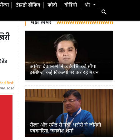
स्पीक्स
इंडस्ट्री ब्रीफिंग
फोटो
वीडियो
और
बड़ी खबरें
खिरी
डेंड
अमिश देवगन ने 'नेटवर्क18' को सौंपा
इस्तीफा, कई विकल्पों पर कर रहे मंथन
Modified:
June, 2026
रील्स और स्पीड से नहीं, भरोसे से जीतेगी
पत्रकारिता: जगदीश शर्मा