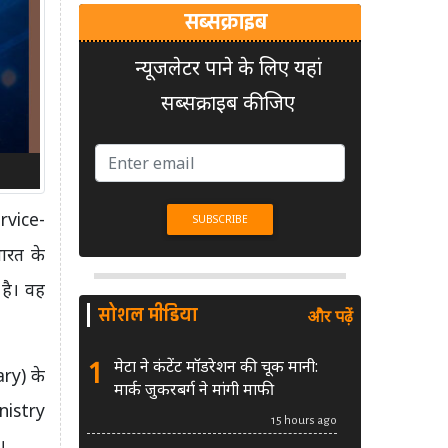
सब्सक्राइब
न्यूजलेटर पाने के लिए यहां
सब्सक्राइब कीजिए
rvice-
ारत के
 है। वह
सोशल मीडिया
और पढ़ें
1
मेटा ने कंटेंट मॉडरेशन की चूक मानी:
ary) के
मार्क जुकरबर्ग ने मांगी माफी
inistry
15 hours ago
।