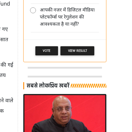
Fund
आपकी नजर में डिजिटल मीडिया
प्लेटफॉर्म्स पर रेगुलेशन की
मीडिया की साख बचानी है तो पहले खुद
आवश्यकता है या नहीं?
अपने पेशे का सम्मान करें: आलोक मेहता
े गए
 सात
VOTE
VIEW RESULT
य की गई
 तय
सबसे लोकप्रिय खबरें
ने वाले
तक