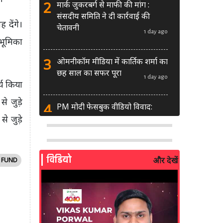
2
मार्क जुकरबर्ग से माफी की मांग :
संसदीय समिति ने दी कार्रवाई की
 देंगे।
चेतावनी
1 day ago
 भूमिका
3
ओमनीकॉम मीडिया में कार्तिक शर्मा का
छह साल का सफर पूरा
1 day ago
्य किया
े जुड़े
4
PM मोदी फेसबुक वीडियो विवाद:
MeitY से मिलेगी मेटा की ग्लोबल टीम
े जुड़े
1 day ago
5
AI से बने फर्जी पोस्ट पर LinkedIn
विडियो
और देखें
 FUND
की सख्ती: लॉन्च किए नए मॉडरेशन
टूल्स
2 days ago
6
सरकार दे रही बड़ा मौका: शॉर्ट वीडियो
बनाने वाले क्रिएटर्स जीत सकते हैं ₹5