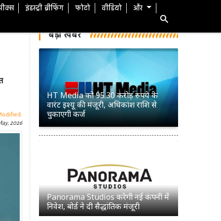
स्पीक्स
इंडस्ट्री ब्रीफिंग
फोटो
वीडियो
और
बड़ी खबरें
त
HT Media को 95.30 करोड़ रुपये के
वारंट इश्यू की मंजूरी, अधिकांश राशि से
चुकाएगी कर्ज
Modified:
May, 2026
Panorama Studios करेगी नई कंपनी में
निवेश, बोर्ड ने दी सैद्धांतिक मंजूरी