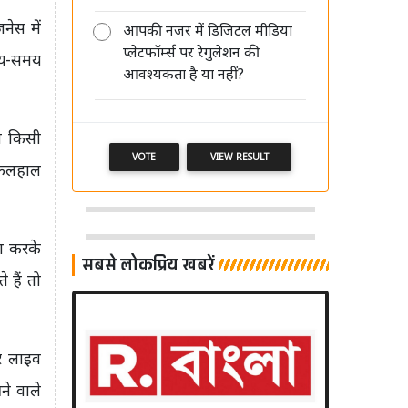
नेस में
आपकी नजर में डिजिटल मीडिया
DB Corp में सुधीर अग्रवाल और पवन
प्लेटफॉर्म्स पर रेगुलेशन की
अग्रवाल की पुनर्नियुक्ति पर दो सितंबर को
समय-समय
आवश्यकता है या नहीं?
होगा फैसला
ा किसी
VOTE
VIEW RESULT
 फिलहाल
ेश करके
सबसे लोकप्रिय खबरें
 हैं तो
और लाइव
ने वाले