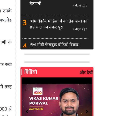
चेतावनी
4 days ago
ं। उनके
ा अपलोड
3
ओमनीकॉम मीडिया में कार्तिक शर्मा का
छह साल का सफर पूरा
4 days ago
ाणी के
4
PM मोदी फेसबुक वीडियो विवाद:
MeitY से मिलेगी मेटा की ग्लोबल टीम
4 days ago
दार रुख
5
AI से बने फर्जी पोस्ट पर LinkedIn
विडियो
और देखें
की सख्ती: लॉन्च किए नए मॉडरेशन
टूल्स
5 days ago
िसी तरह
6
सरकार दे रही बड़ा मौका: शॉर्ट वीडियो
बनाने वाले क्रिएटर्स जीत सकते हैं ₹5
,000 से
लाख
2 weeks ago