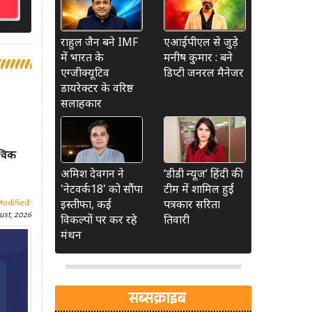
राहुल जैन बने IMF
एआईपीएल से जुड़े
में भारत के
मनीष कुमार : बने
एग्जीक्यूटिव
डिप्टी जनरल मैनेजर
डायरेक्टर के वरिष्ठ
सलाहकार
्विक
अमिश देवगन ने
‘डीडी न्यूज’ हिंदी की
'नेटवर्क18' को सौंपा
टीम में शामिल हुईं
इस्तीफा, कई
पत्रकार सरिता
Modified:
ust, 2026
विकल्पों पर कर रहे
तिवारी
मंथन
सब्सक्राइब