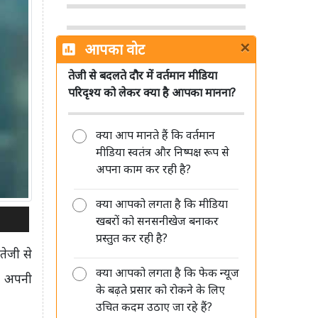
×
आपका वोट
तेजी से बदलते दौर में वर्तमान मीडिया
सिनेमा हॉल में सरकारी जागरूकता फिल्मों
परिदृश्य को लेकर क्या है आपका मानना?
को लेकर MIB ने साफ किए नियम, जानें
क्या बदला
क्या आप मानते हैं कि वर्तमान
मीडिया स्वतंत्र और निष्पक्ष रूप से
अपना काम कर रही है?
क्या आपको लगता है कि मीडिया
Sun TV Network का बड़ा ऐलान, 12
खबरों को सनसनीखेज बनाकर
अगस्त को अंतरिम डिविडेंड पर बोर्ड की
प्रस्तुत कर रही है?
बैठक
तेजी से
क्या आपको लगता है कि फेक न्यूज
नी अपनी
के बढ़ते प्रसार को रोकने के लिए
उचित कदम उठाए जा रहे हैं?