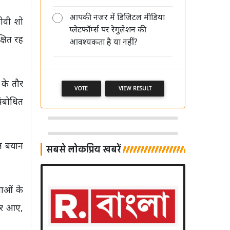
आपकी नजर में डिजिटल मीडिया
टीवी शो
DB Corp में सुधीर अग्रवाल और पवन
प्लेटफॉर्म्स पर रेगुलेशन की
अग्रवाल की पुनर्नियुक्ति पर दो सितंबर को
्षित रह
आवश्यकता है या नहीं?
होगा फैसला
 के तौर
VOTE
VIEW RESULT
संबोधित
ित बयान
सबसे लोकप्रिय खबरें
लाओं के
जर आए,