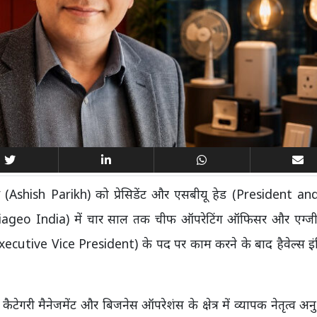
िख (Ashish Parikh) को प्रेसिडेंट और एसबीयू हेड (President a
Diageo India) में चार साल तक चीफ ऑपरेटिंग ऑफिसर और एग्जीक
xecutive Vice President) के पद पर काम करने के बाद हैवेल्स इं
ैटेगरी मैनेजमेंट और बिजनेस ऑपरेशंस के क्षेत्र में व्यापक नेतृत्व अन