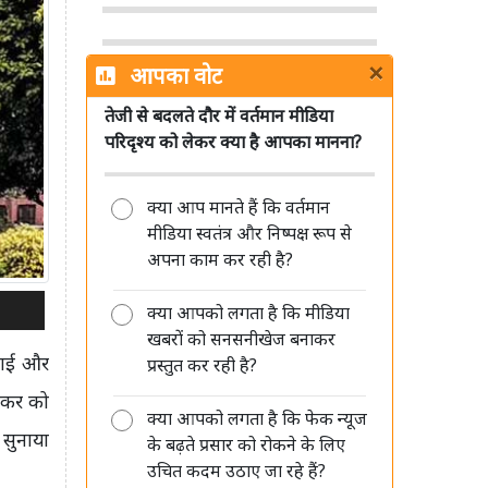
×
आपका वोट
तेजी से बदलते दौर में वर्तमान मीडिया
सिनेमा हॉल में सरकारी जागरूकता फिल्मों
परिदृश्य को लेकर क्या है आपका मानना?
को लेकर MIB ने साफ किए नियम, जानें
क्या बदला
क्या आप मानते हैं कि वर्तमान
मीडिया स्वतंत्र और निष्पक्ष रूप से
अपना काम कर रही है?
क्या आपको लगता है कि मीडिया
Sun TV Network का बड़ा ऐलान, 12
खबरों को सनसनीखेज बनाकर
अगस्त को अंतरिम डिविडेंड पर बोर्ड की
लगाई और
प्रस्तुत कर रही है?
बैठक
एंकर को
क्या आपको लगता है कि फेक न्यूज
 सुनाया
के बढ़ते प्रसार को रोकने के लिए
उचित कदम उठाए जा रहे हैं?