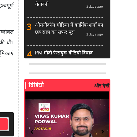
चेतावनी
्वपूर्ण
2 days ago
3
ओमनीकॉम मीडिया में कार्तिक शर्मा का
 ग्लोबल
छह साल का सफर पूरा
3 days ago
की थी।
4
PM मोदी फेसबुक वीडियो विवाद:
ूमिकाएं
MeitY से मिलेगी मेटा की ग्लोबल टीम
3 days ago
5
AI से बने फर्जी पोस्ट पर LinkedIn
विडियो
और देखें
की सख्ती: लॉन्च किए नए मॉडरेशन
टूल्स
4 days ago
6
सरकार दे रही बड़ा मौका: शॉर्ट वीडियो
बनाने वाले क्रिएटर्स जीत सकते हैं ₹5
लाख
2 weeks ago