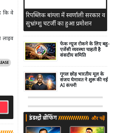
ै कि वे
रिपब्लिक बांग्ला में स्वर्णाली सरकार व
सुभ्रांग्शु चटर्जी का हुआ प्रमोशन
जब लाइव
फेक न्यूज रोकने के लिए बहु-
एजेंसी व्यवस्था चाहती है
संसदीय समिति
LEASE
गूगल छोड़ भारतीय मूल के
संजय घेमावत ने शुरू की नई
AI कंपनी
इंडस्ट्री ब्रीफिंग
और पढ़ें