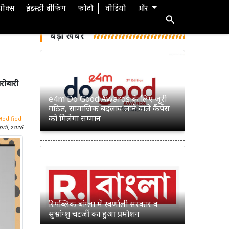
स्पीक्स
इंडस्ट्री ब्रीफिंग
फोटो
वीडियो
और
बड़ी खबरें
रोबारी
e4m Do Good Awards के लिए जूरी
गठित, सामाजिक बदलाव लाने वाले कैंपेंस
को मिलेगा सम्मान
Modified:
ril, 2026
रिपब्लिक बांग्ला में स्वर्णाली सरकार व
सुभ्रांग्शु चटर्जी का हुआ प्रमोशन