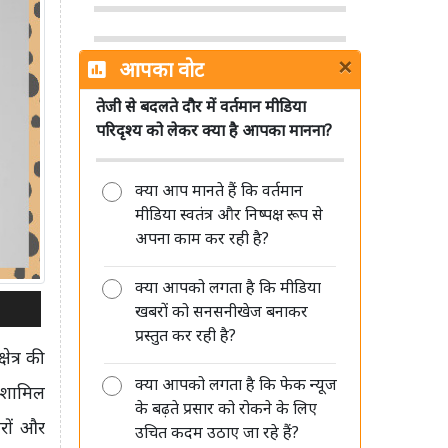
×
आपका वोट
तेजी से बदलते दौर में वर्तमान मीडिया
शेमारू को मिला MIB का ग्रीन सिग्नल,
परिदृश्य को लेकर क्या है आपका मानना?
जल्द लॉन्च होगा नया हिंदी चैनल 'Mango
TV'
क्या आप मानते हैं कि वर्तमान
मीडिया स्वतंत्र और निष्पक्ष रूप से
अपना काम कर रही है?
क्या आपको लगता है कि मीडिया
डीपफेक पर सरकार की सख्ती जारी, संसद
खबरों को सनसनीखेज बनाकर
में बताया- अब 3 घंटे में हटाना होगा
प्रस्तुत कर रही है?
गैरकानूनी कंटेंट
ेत्र की
क्या आपको लगता है कि फेक न्यूज
ं शामिल
के बढ़ते प्रसार को रोकने के लिए
रों और
उचित कदम उठाए जा रहे हैं?