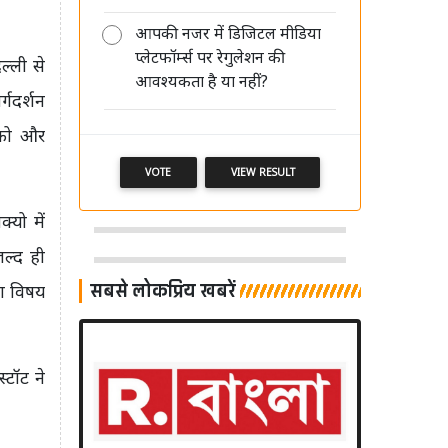
आपकी नजर में डिजिटल मीडिया
AI की रफ्तार बनाम पत्रकारिता का भरोसा,
प्लेटफॉर्म्स पर रेगुलेशन की
'मीडिया संवाद' में विशेषज्ञों ने रखी अपनी
ल्ली से
आवश्यकता है या नहीं?
बेबाक राय
्गदर्शन
िको और
VOTE
VIEW RESULT
्यो में
जल्द ही
सबसे लोकप्रिय खबरें
़ा विषय
टॉट ने