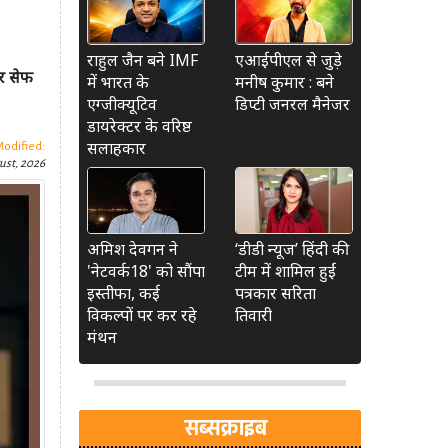
राहुल जैन बने IMF
एआईपीएल से जुड़े
पर सेफ
में भारत के
मनीष कुमार : बने
एग्जीक्यूटिव
डिप्टी जनरल मैनेजर
डायरेक्टर के वरिष्ठ
सलाहकार
Modified:
ust, 2026
अमिश देवगन ने
‘डीडी न्यूज’ हिंदी की
'नेटवर्क18' को सौंपा
टीम में शामिल हुईं
इस्तीफा, कई
पत्रकार सरिता
विकल्पों पर कर रहे
तिवारी
मंथन
सब्सक्राइब