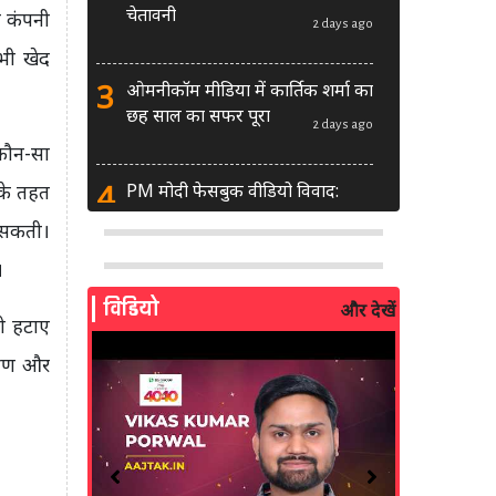
चेतावनी
ी कंपनी
2 days ago
 भी खेद
3
ओमनीकॉम मीडिया में कार्तिक शर्मा का
छह साल का सफर पूरा
2 days ago
 कौन-सा
4
PM मोदी फेसबुक वीडियो विवाद:
 के तहत
MeitY से मिलेगी मेटा की ग्लोबल टीम
 सकती।
2 days ago
।
5
AI से बने फर्जी पोस्ट पर LinkedIn
विडियो
और देखें
की सख्ती: लॉन्च किए नए मॉडरेशन
को हटाए
टूल्स
3 days ago
त्रण और
6
सरकार दे रही बड़ा मौका: शॉर्ट वीडियो
बनाने वाले क्रिएटर्स जीत सकते हैं ₹5
लाख
2 weeks ago