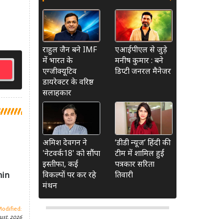
राहुल जैन बने IMF
एआईपीएल से जुड़े
में भारत के
मनीष कुमार : बने
एग्जीक्यूटिव
डिप्टी जनरल मैनेजर
डायरेक्टर के वरिष्ठ
सलाहकार
अमिश देवगन ने
‘डीडी न्यूज’ हिंदी की
'नेटवर्क18' को सौंपा
टीम में शामिल हुईं
इस्तीफा, कई
पत्रकार सरिता
विकल्पों पर कर रहे
तिवारी
min
मंथन
Modified:
ust, 2026