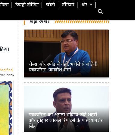
स्पीक्स
इंडस्ट्री ब्रीफिंग
फोटो
वीडियो
और
बड़ी खबरें
्रिया
रील्स और स्पीड से नहीं, भरोसे से जीतेगी
पत्रकारिता: जगदीश शर्मा
Modified:
une, 2026
पत्रकारिता का अगला भविष्य छोटे शहरों
और हाइपर लोकल रिपोर्टर्स के पास: शमशेर
सिंह