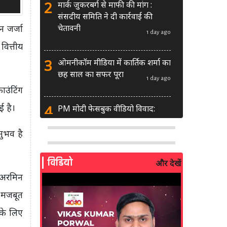
2
मार्क जुकरबर्ग से माफी की मांग :
संसदीय समिति ने दी कार्रवाई की
चेतावनी
 जर्जा
1 day ago
वित्तीय
3
ओमनीकॉम मीडिया में कार्तिक शर्मा का
छह साल का सफर पूरा
1 day ago
ाउंटिंग
 है।
4
PM मोदी फेसबुक वीडियो विवाद:
MeitY से मिलेगी मेटा की ग्लोबल टीम
नुभव है
1 day ago
5
AI से बने फर्जी पोस्ट पर LinkedIn
विडियो
और देखें
की सख्ती: लॉन्च किए नए मॉडरेशन
"अरमिन
टूल्स
2 days ago
ो मजबूत
6
 के लिए
सरकार दे रही बड़ा मौका: शॉर्ट वीडियो
बनाने वाले क्रिएटर्स जीत सकते हैं ₹5