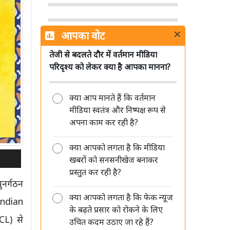
×
आपका वोट
तेजी से बदलते दौर में वर्तमान मीडिया
मीडिया की जवाबदेही सिर्फ जनता के प्रति
परिदृश्य को लेकर क्या है आपका मानना?
है, किसी सत्ता या विपक्ष के प्रति नहीं: रंजीत
कुमार
क्या आप मानते हैं कि वर्तमान
मीडिया स्वतंत्र और निष्पक्ष रूप से
अपना काम कर रही है?
क्या आपको लगता है कि मीडिया
खबरों को सनसनीखेज बनाकर
मीडिया की साख बचानी है तो पहले खुद
प्रस्तुत कर रही है?
अपने पेशे का सम्मान करें: आलोक मेहता
ुनर्गठन
क्या आपको लगता है कि फेक न्यूज
 Indian
के बढ़ते प्रसार को रोकने के लिए
CL) से
उचित कदम उठाए जा रहे हैं?