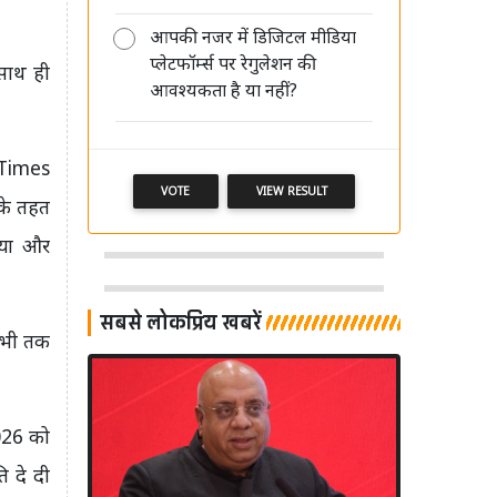
आपकी नजर में डिजिटल मीडिया
प्लेटफॉर्म्स पर रेगुलेशन की
अमिश देवगन ने 'नेटवर्क18' को सौंपा
 साथ ही
आवश्यकता है या नहीं?
इस्तीफा, कई विकल्पों पर कर रहे मंथन
 Times
VOTE
VIEW RESULT
के तहत
डिया और
सबसे लोकप्रिय खबरें
अभी तक
2026 को
ि दे दी