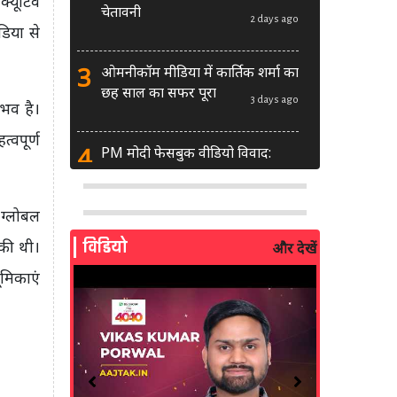
्यूटिव
चेतावनी
2 days ago
डिया से
3
ओमनीकॉम मीडिया में कार्तिक शर्मा का
छह साल का सफर पूरा
3 days ago
ुभव है।
्वपूर्ण
4
PM मोदी फेसबुक वीडियो विवाद:
MeitY से मिलेगी मेटा की ग्लोबल टीम
3 days ago
 ग्लोबल
5
AI से बने फर्जी पोस्ट पर LinkedIn
विडियो
की थी।
और देखें
की सख्ती: लॉन्च किए नए मॉडरेशन
टूल्स
ूमिकाएं
4 days ago
6
सरकार दे रही बड़ा मौका: शॉर्ट वीडियो
बनाने वाले क्रिएटर्स जीत सकते हैं ₹5
लाख
2 weeks ago