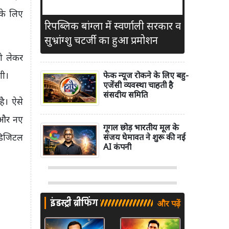
के लिए
रिपब्लिक बांग्ला में स्वर्णाली सरकार व
सुभ्रांग्शु चटर्जी का हुआ प्रमोशन
ो लेकर
गी।
फेक न्यूज रोकने के लिए बहु-
एजेंसी व्यवस्था चाहती है
संसदीय समिति
ै। ऐसे
 और नए
गूगल छोड़ भारतीय मूल के
 डिजिटल
संजय घेमावत ने शुरू की नई
AI कंपनी
इंडस्ट्री ब्रीफिंग
और पढ़ें