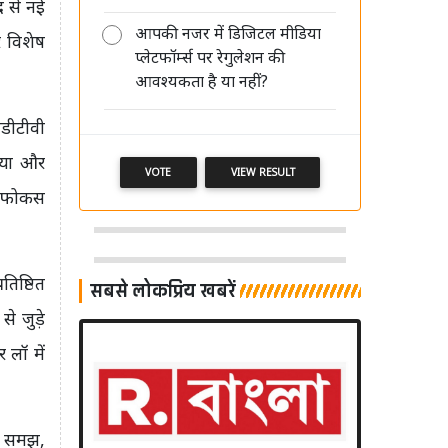
द से नई
आपकी नजर में डिजिटल मीडिया
र विशेष
DB Corp में सुधीर अग्रवाल और पवन
प्लेटफॉर्म्स पर रेगुलेशन की
अग्रवाल की पुनर्नियुक्ति पर दो सितंबर को
आवश्यकता है या नहीं?
होगा फैसला
नडीटीवी
िया और
VOTE
VIEW RESULT
ेष फोकस
तिष्ठित
सबसे लोकप्रिय खबरें
े जुड़े
 लॉ में
य समझ,