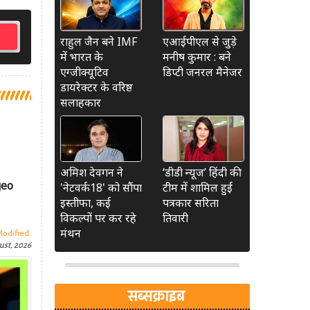
राहुल जैन बने IMF
एआईपीएल से जुड़े
में भारत के
मनीष कुमार : बने
एग्जीक्यूटिव
डिप्टी जनरल मैनेजर
डायरेक्टर के वरिष्ठ
सलाहकार
अमिश देवगन ने
‘डीडी न्यूज’ हिंदी की
geo
'नेटवर्क18' को सौंपा
टीम में शामिल हुईं
इस्तीफा, कई
पत्रकार सरिता
विकल्पों पर कर रहे
तिवारी
मंथन
Modified:
ust, 2026
सब्सक्राइब