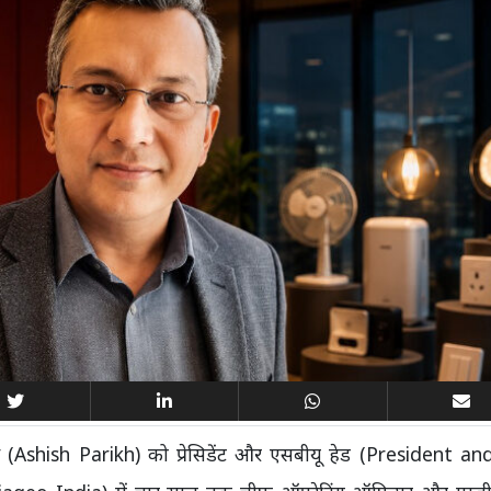
िख (Ashish Parikh) को प्रेसिडेंट और एसबीयू हेड (President a