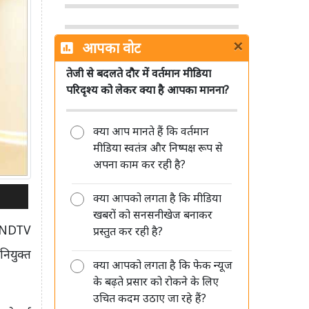
×
आपका वोट
तेजी से बदलते दौर में वर्तमान मीडिया
सिनेमा हॉल में सरकारी जागरूकता फिल्मों
परिदृश्य को लेकर क्या है आपका मानना?
को लेकर MIB ने साफ किए नियम, जानें
क्या बदला
क्या आप मानते हैं कि वर्तमान
मीडिया स्वतंत्र और निष्पक्ष रूप से
अपना काम कर रही है?
क्या आपको लगता है कि मीडिया
Sun TV Network का बड़ा ऐलान, 12
खबरों को सनसनीखेज बनाकर
अगस्त को अंतरिम डिविडेंड पर बोर्ड की
 (NDTV
प्रस्तुत कर रही है?
बैठक
ियुक्त
क्या आपको लगता है कि फेक न्यूज
के बढ़ते प्रसार को रोकने के लिए
उचित कदम उठाए जा रहे हैं?