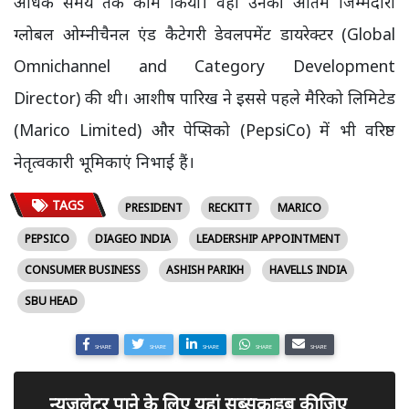
अधिक समय तक काम किया। वहां उनकी अंतिम जिम्मेदारी
ग्लोबल ओम्नीचैनल एंड कैटेगरी डेवलपमेंट डायरेक्टर (Global
Omnichannel and Category Development
Director) की थी। आशीष पारिख ने इससे पहले मैरिको लिमिटेड
(Marico Limited) और पेप्सिको (PepsiCo) में भी वरिष्ठ
नेतृत्वकारी भूमिकाएं निभाई हैं।
TAGS
PRESIDENT
RECKITT
MARICO
PEPSICO
DIAGEO INDIA
LEADERSHIP APPOINTMENT
CONSUMER BUSINESS
ASHISH PARIKH
HAVELLS INDIA
SBU HEAD
SHARE
SHARE
SHARE
SHARE
SHARE
न्यूजलेटर पाने के लिए यहां सब्सक्राइब कीजिए