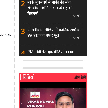
2
मार्क जुकरबर्ग से माफी की मांग :
संसदीय समिति ने दी कार्रवाई की
चेतावनी
1 day ago
3
ओमनीकॉम मीडिया में कार्तिक शर्मा का
ऊपर एक
छह साल का सफर पूरा
1 day ago
4
PM मोदी फेसबुक वीडियो विवाद:
MeitY से मिलेगी मेटा की ग्लोबल टीम
2 days ago
5
AI से बने फर्जी पोस्ट पर LinkedIn
विडियो
और देखें
की सख्ती: लॉन्च किए नए मॉडरेशन
टूल्स
3 days ago
6
सरकार दे रही बड़ा मौका: शॉर्ट वीडियो
बनाने वाले क्रिएटर्स जीत सकते हैं ₹5