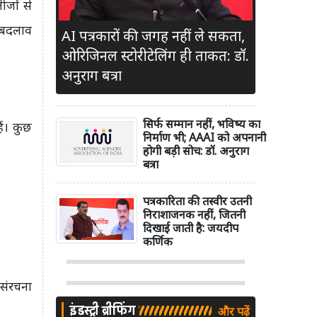
ीजों से
ट बदलाव
AI पत्रकारों की जगह नहीं ले सकता,
ओरिजिनल स्टोरीटेलिंग ही ताकत: डॉ.
अनुराग बत्रा
सिर्फ सम्मान नहीं, भविष्य का
ं। कुछ
निर्माण भी; AAAI को अपनानी
होगी बड़ी सोच: डॉ. अनुराग
बत्रा
पत्रकारिता की तस्वीर उतनी
निराशाजनक नहीं, जितनी
दिखाई जाती है: जयदीप
कर्णिक
 संरचना
इंडस्ट्री ब्रीफिंग
और पढ़ें