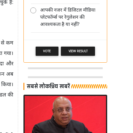
के हैं:
आपकी नजर में डिजिटल मीडिया
प्लेटफॉर्म्स पर रेगुलेशन की
मीडिया की साख बचानी है तो पहले खुद
आवश्यकता है या नहीं?
अपने पेशे का सम्मान करें: आलोक मेहता
म से कम
VOTE
VIEW RESULT
हा गया।
ीदा और
किन अब
म किया।
सबसे लोकप्रिय खबरें
मॉडल की