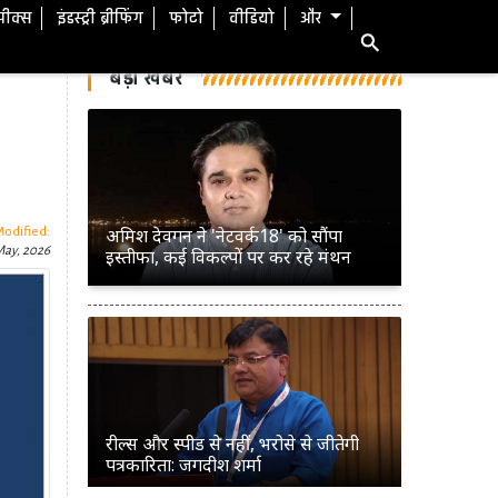
स्पीक्स
इंडस्ट्री ब्रीफिंग
फोटो
वीडियो
और
बड़ी खबरें
अमिश देवगन ने 'नेटवर्क18' को सौंपा
Modified:
May, 2026
इस्तीफा, कई विकल्पों पर कर रहे मंथन
रील्स और स्पीड से नहीं, भरोसे से जीतेगी
पत्रकारिता: जगदीश शर्मा