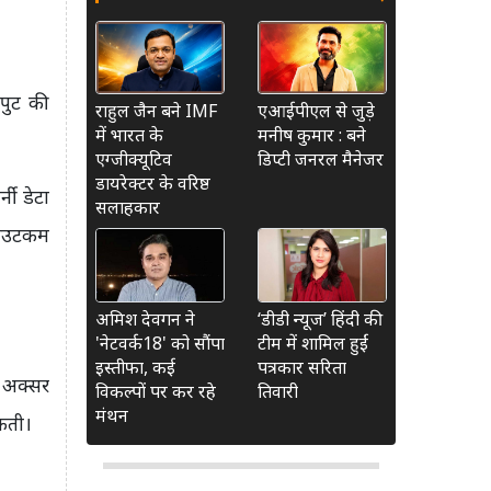
टपुट की
राहुल जैन बने IMF
एआईपीएल से जुड़े
में भारत के
मनीष कुमार : बने
एग्जीक्यूटिव
डिप्टी जनरल मैनेजर
डायरेक्टर के वरिष्ठ
नी डेटा
सलाहकार
 आउटकम
अमिश देवगन ने
‘डीडी न्यूज’ हिंदी की
'नेटवर्क18' को सौंपा
टीम में शामिल हुईं
इस्तीफा, कई
पत्रकार सरिता
म अक्सर
विकल्पों पर कर रहे
तिवारी
मंथन
सकती।