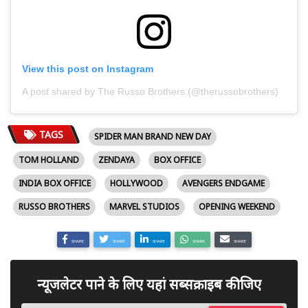
View this post on Instagram
A post shared by The Russo Brothers (@therussobrothers)
TAGS
SPIDER MAN BRAND NEW DAY
TOM HOLLAND
ZENDAYA
BOX OFFICE
INDIA BOX OFFICE
HOLLYWOOD
AVENGERS ENDGAME
RUSSO BROTHERS
MARVEL STUDIOS
OPENING WEEKEND
SHARE
SHARE
SHARE
SHARE
SHARE
न्यूजलेटर पाने के लिए यहां सब्सक्राइब कीजिए