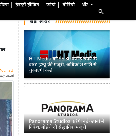
स्पीक्स
इंडस्ट्री ब्रीफिंग
फोटो
वीडियो
और
बड़ी खबरें
साल
Panorama Studios करेगी नई कंपनी में
निवेश, बोर्ड ने दी सैद्धांतिक मंजूरी
Modified:
uly, 2026
सिनेमा हॉल में सरकारी जागरूकता फिल्मों
को लेकर MIB ने साफ किए नियम, जानें
क्या बदला