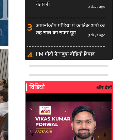
चेतावनी
2 days ago
3
ओमनीकॉम मीडिया में कार्तिक शर्मा का
छह साल का सफर पूरा
3 days ago
4
PM मोदी फेसबुक वीडियो विवाद:
MeitY से मिलेगी मेटा की ग्लोबल टीम
3 days ago
5
AI से बने फर्जी पोस्ट पर LinkedIn
विडियो
और देखें
की सख्ती: लॉन्च किए नए मॉडरेशन
टूल्स
4 days ago
6
सरकार दे रही बड़ा मौका: शॉर्ट वीडियो
बनाने वाले क्रिएटर्स जीत सकते हैं ₹5
लाख
2 weeks ago