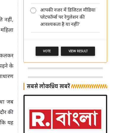
आपकी नजर में डिजिटल मीडिया
HT Media को 95.30 करोड़ रुपये के
प्लेटफॉर्म्स पर रेगुलेशन की
वारंट इश्यू की मंजूरी, अधिकांश राशि से
ि नहीं,
आवश्यकता है या नहीं?
चुकाएगी कर्ज
ं महिला
VOTE
VIEW RESULT
 निकलकर
ढ़ने के
साधारण
सबसे लोकप्रिय खबरें
य था जब
 दौर की
ाकि यह