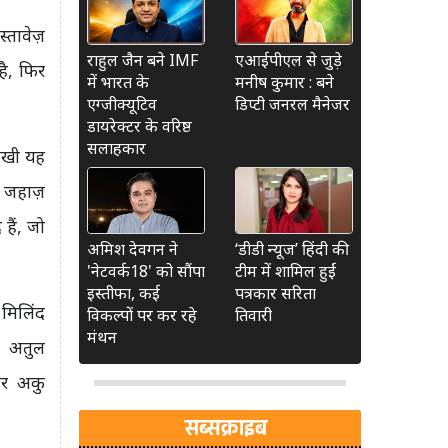
्तावेज़
राहुल जैन बने IMF
एआईपीएल से जुड़े
है, फिर
में भारत के
मनीष कुमार : बने
एग्जीक्यूटिव
डिप्टी जनरल मैनेजर
डायरेक्टर के वरिष्ठ
सलाहकार
लिखी यह
ा जहाज़
हैं, जो
अमिश देवगन ने
‘डीडी न्यूज’ हिंदी की
'नेटवर्क18' को सौंपा
टीम में शामिल हुईं
इस्तीफा, कई
पत्रकार सरिता
मिलिंद
विकल्पों पर कर रहे
तिवारी
मंथन
र, अतुल
और अकु
सब्सक्राइब