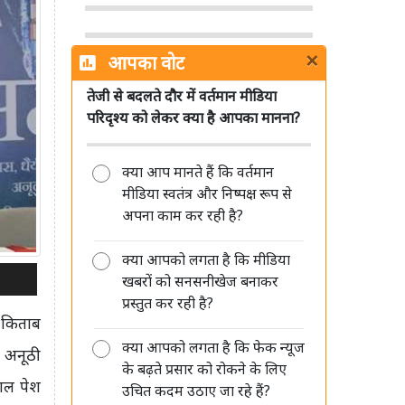
×
आपका वोट
तेजी से बदलते दौर में वर्तमान मीडिया
Sun TV Network का बड़ा ऐलान, 12
परिदृश्य को लेकर क्या है आपका मानना?
अगस्त को अंतरिम डिविडेंड पर बोर्ड की
बैठक
क्या आप मानते हैं कि वर्तमान
मीडिया स्वतंत्र और निष्पक्ष रूप से
अपना काम कर रही है?
क्या आपको लगता है कि मीडिया
DB Corp में सुधीर अग्रवाल और पवन
खबरों को सनसनीखेज बनाकर
अग्रवाल की पुनर्नियुक्ति पर दो सितंबर को
प्रस्तुत कर रही है?
होगा फैसला
क किताब
क्या आपको लगता है कि फेक न्यूज
ी अनूठी
के बढ़ते प्रसार को रोकने के लिए
साल पेश
उचित कदम उठाए जा रहे हैं?