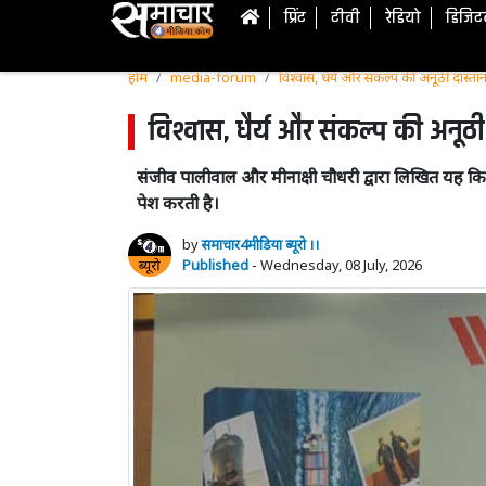
प्रिंट
टीवी
रेडियो
डिजि
होम
media-forum
विश्वास, धैर्य और संकल्प की अनूठी दास्तान
विश्वास, धैर्य और संकल्प की अनूठी
संजीव पालीवाल और मीनाक्षी चौधरी द्वारा लिखित यह क
पेश करती है।
by
समाचार4मीडिया ब्यूरो ।।
Published
- Wednesday, 08 July, 2026