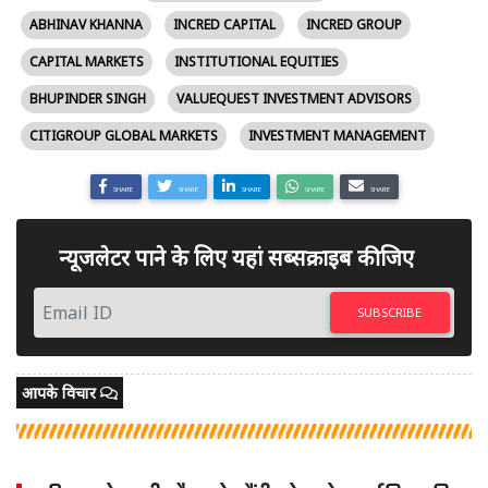
ABHINAV KHANNA
INCRED CAPITAL
INCRED GROUP
CAPITAL MARKETS
INSTITUTIONAL EQUITIES
BHUPINDER SINGH
VALUEQUEST INVESTMENT ADVISORS
CITIGROUP GLOBAL MARKETS
INVESTMENT MANAGEMENT
SHARE
SHARE
SHARE
SHARE
SHARE
न्यूजलेटर पाने के लिए यहां सब्सक्राइब कीजिए
SUBSCRIBE
आपके विचार