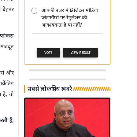
ं बेहतर
आपकी नजर में डिजिटल मीडिया
प्लेटफॉर्म्स पर रेगुलेशन की
मीडिया की साख बचानी है तो पहले खुद
आवश्यकता है या नहीं?
अपने पेशे का सम्मान करें: आलोक मेहता
का फोकस
क मजबूत
VOTE
VIEW RESULT
बर्स और
्केटिंग
सबसे लोकप्रिय खबरें
 है, तो
ती हैं,