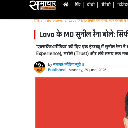
प्रिंट
टीवी
रेडियो
डिजि
होम
interviews
Lava के MD सुनील रैना बोले: सिर्फ फीचर्स व कीम
Lava के MD सुनील रैना बोले: सिर्फ फ
'एक्सचेंज4मीडिया' को दिए एक इंटरव्यू में सुनील रै
Experience), भरोसे (Trust) और लंबे समय तक मजबूत
by
समाचार4मीडिया ब्यूरो ।।
Published
- Monday, 29 June, 2026