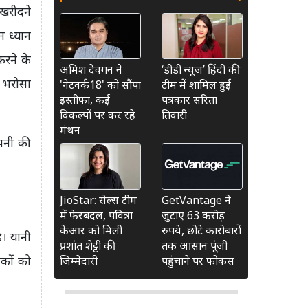
खरीदने
 ध्यान
रने के
अमिश देवगन ने
‘डीडी न्यूज’ हिंदी की
ी भरोसा
'नेटवर्क18' को सौंपा
टीम में शामिल हुईं
इस्तीफा, कई
पत्रकार सरिता
विकल्पों पर कर रहे
तिवारी
मंथन
ंपनी की
JioStar: सेल्स टीम
GetVantage ने
में फेरबदल, पवित्रा
जुटाए 63 करोड़
केआर को मिली
रुपये, छोटे कारोबारों
ै। यानी
प्रशांत शेट्टी की
तक आसान पूंजी
हकों को
जिम्मेदारी
पहुंचाने पर फोकस