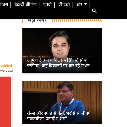
स्पीक्स
इंडस्ट्री ब्रीफिंग
फोटो
वीडियो
और
बड़ी खबरें
अमिश देवगन ने 'नेटवर्क18' को सौंपा
इस्तीफा, कई विकल्पों पर कर रहे मंथन
Modified:
une, 2026
रील्स और स्पीड से नहीं, भरोसे से जीतेगी
पत्रकारिता: जगदीश शर्मा