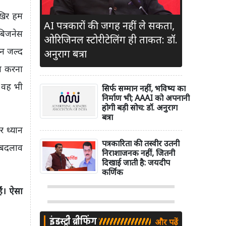
खिर हम
AI पत्रकारों की जगह नहीं ले सकता,
 बिजनेस
ओरिजिनल स्टोरीटेलिंग ही ताकत: डॉ.
िन जल्द
अनुराग बत्रा
ा करना
ो वह भी
सिर्फ सम्मान नहीं, भविष्य का
निर्माण भी; AAAI को अपनानी
होगी बड़ी सोच: डॉ. अनुराग
बत्रा
 ध्यान
पत्रकारिता की तस्वीर उतनी
 बदलाव
निराशाजनक नहीं, जितनी
दिखाई जाती है: जयदीप
कर्णिक
ैं। ऐसा
इंडस्ट्री ब्रीफिंग
और पढ़ें