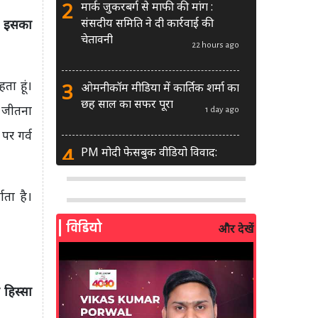
2
मार्क जुकरबर्ग से माफी की मांग :
संसदीय समिति ने दी कार्रवाई की
ै। इसका
चेतावनी
22 hours ago
ता हूं।
3
ओमनीकॉम मीडिया में कार्तिक शर्मा का
छह साल का सफर पूरा
ा जीतना
1 day ago
पर गर्व
4
PM मोदी फेसबुक वीडियो विवाद:
MeitY से मिलेगी मेटा की ग्लोबल टीम
1 day ago
ता है।
5
AI से बने फर्जी पोस्ट पर LinkedIn
विडियो
और देखें
की सख्ती: लॉन्च किए नए मॉडरेशन
टूल्स
2 days ago
 हिस्सा
6
सरकार दे रही बड़ा मौका: शॉर्ट वीडियो
बनाने वाले क्रिएटर्स जीत सकते हैं ₹5