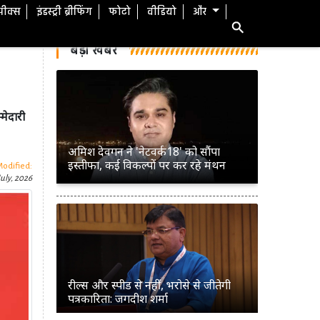
स्पीक्स
इंडस्ट्री ब्रीफिंग
फोटो
वीडियो
और
बड़ी खबरें
मेदारी
अमिश देवगन ने 'नेटवर्क18' को सौंपा
इस्तीफा, कई विकल्पों पर कर रहे मंथन
Modified:
uly, 2026
रील्स और स्पीड से नहीं, भरोसे से जीतेगी
पत्रकारिता: जगदीश शर्मा