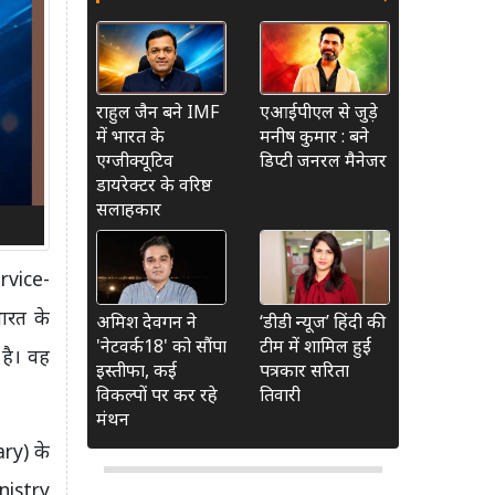
राहुल जैन बने IMF
एआईपीएल से जुड़े
में भारत के
मनीष कुमार : बने
एग्जीक्यूटिव
डिप्टी जनरल मैनेजर
डायरेक्टर के वरिष्ठ
सलाहकार
rvice-
ारत के
अमिश देवगन ने
‘डीडी न्यूज’ हिंदी की
'नेटवर्क18' को सौंपा
टीम में शामिल हुईं
 है। वह
इस्तीफा, कई
पत्रकार सरिता
विकल्पों पर कर रहे
तिवारी
मंथन
ary) के
inistry