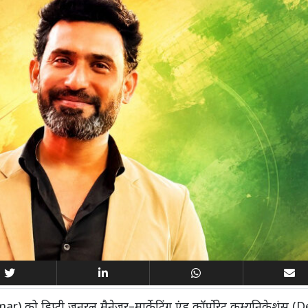
को डिप्टी जनरल मैनेजर–मार्केटिंग एंड कॉर्पोरेट कम्युनिकेशंस 