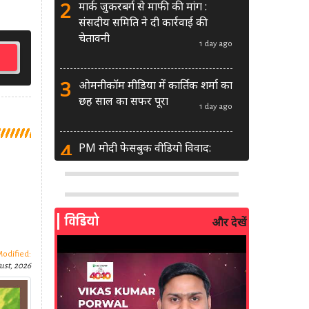
2
मार्क जुकरबर्ग से माफी की मांग :
संसदीय समिति ने दी कार्रवाई की
चेतावनी
1 day ago
3
ओमनीकॉम मीडिया में कार्तिक शर्मा का
छह साल का सफर पूरा
1 day ago
4
PM मोदी फेसबुक वीडियो विवाद:
MeitY से मिलेगी मेटा की ग्लोबल टीम
1 day ago
5
AI से बने फर्जी पोस्ट पर LinkedIn
विडियो
और देखें
की सख्ती: लॉन्च किए नए मॉडरेशन
टूल्स
2 days ago
Modified:
ust, 2026
6
सरकार दे रही बड़ा मौका: शॉर्ट वीडियो
बनाने वाले क्रिएटर्स जीत सकते हैं ₹5