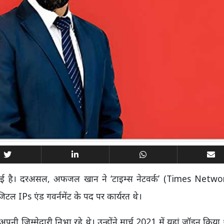
े आई है। दरअसल, अफजल खान ने ‘टाइम्स नेटवर्क’ (Times Netwo
टल IPs एंड गवर्नमेंट के पद पर कार्यरत थे।
नी जिम्मेदारी निभा रहे थे। उन्होंने मार्च 2021 में यहां जॉइन किय