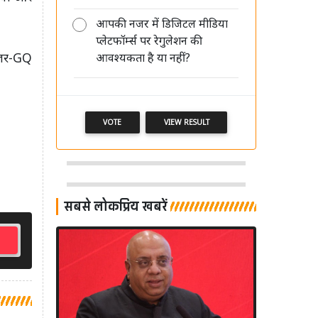
आपकी नजर में डिजिटल मीडिया
प्लेटफॉर्म्स पर रेगुलेशन की
मीडिया की साख बचानी है तो पहले खुद
नेजर-GQ
आवश्यकता है या नहीं?
अपने पेशे का सम्मान करें: आलोक मेहता
VOTE
VIEW RESULT
सबसे लोकप्रिय खबरें