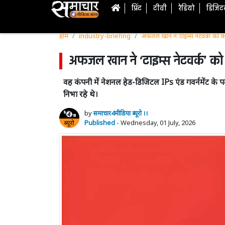
प्रिंट
टीवी
रेडियो
डिजि
होम
industry-briefing
अफजल खान ने ‘टाइम्स नेटवर्क’ को
अफजल खान ने ‘टाइम्स नेटवर्क’ क
वह कंपनी में नेशनल हेड-डिजिटल IPs एंड गवर्नमेंट के 
निभा रहे थे।
by
समाचार4मीडिया ब्यूरो ।।
Published
- Wednesday, 01 July, 2026