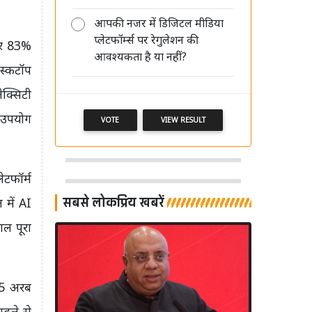
आपकी नजर में डिजिटल मीडिया
प्लेटफॉर्म्स पर रेगुलेशन की
पर 83%
आवश्यकता है या नहीं?
ेस्कटॉप
क्सिटी
 उपयोग
VOTE
VIEW RESULT
टफॉर्म
सबसे लोकप्रिय खबरें
 में AI
ाल पूरा
.5 अरब
हले से