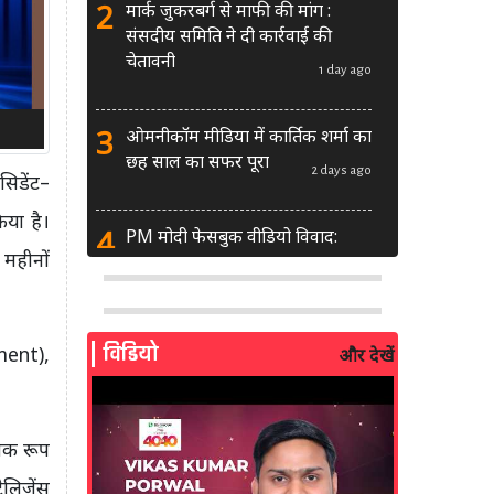
2
मार्क जुकरबर्ग से माफी की मांग :
संसदीय समिति ने दी कार्रवाई की
चेतावनी
1 day ago
3
ओमनीकॉम मीडिया में कार्तिक शर्मा का
छह साल का सफर पूरा
2 days ago
सिडेंट–
या है।
4
PM मोदी फेसबुक वीडियो विवाद:
 महीनों
MeitY से मिलेगी मेटा की ग्लोबल टीम
2 days ago
5
AI से बने फर्जी पोस्ट पर LinkedIn
विडियो
ment),
और देखें
की सख्ती: लॉन्च किए नए मॉडरेशन
टूल्स
3 days ago
निक रूप
6
सरकार दे रही बड़ा मौका: शॉर्ट वीडियो
ेलिजेंस
बनाने वाले क्रिएटर्स जीत सकते हैं ₹5