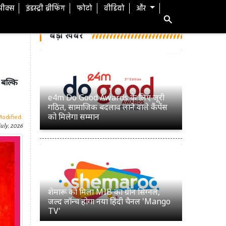
स्पीक्स
इंडस्ट्री ब्रीफिंग
फोटो
वीडियो
और
e4m Do Good Awards के लिए जूरी
गठित, सामाजिक बदलाव लाने वाले कैंपेंस
बड़ी खबरें
को मिलेगा सम्मान
 बल्कि
शेमारू को मिला MIB का ग्रीन सिग्नल,
Modified:
जल्द लॉन्च होगा नया हिंदी चैनल 'Mango
uly, 2026
TV'
डीपफेक पर सरकार की सख्ती जारी, संसद
में बताया- अब 3 घंटे में हटाना होगा
गैरकानूनी कंटेंट