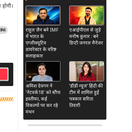
ी होगी।
राहुल जैन बने IMF
एआईपीएल से जुड़े
INI
में भारत के
मनीष कुमार : बने
एग्जीक्यूटिव
डिप्टी जनरल मैनेजर
डायरेक्टर के वरिष्ठ
सलाहकार
अमिश देवगन ने
‘डीडी न्यूज’ हिंदी की
'नेटवर्क18' को सौंपा
टीम में शामिल हुईं
इस्तीफा, कई
पत्रकार सरिता
विकल्पों पर कर रहे
तिवारी
मंथन