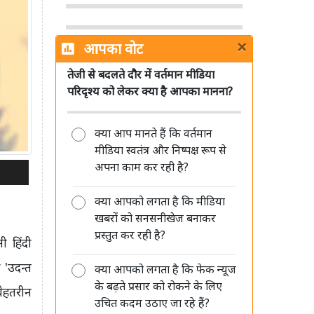
को लेकर MIB ने साफ किए नियम, जानें
क्या बदला
×
आपका वोट
तेजी से बदलते दौर में वर्तमान मीडिया
परिदृश्य को लेकर क्या है आपका मानना?
Sun TV Network का बड़ा ऐलान, 12
क्या आप मानते हैं कि वर्तमान
अगस्त को अंतरिम डिविडेंड पर बोर्ड की
मीडिया स्वतंत्र और निष्पक्ष रूप से
बैठक
अपना काम कर रही है?
क्या आपको लगता है कि मीडिया
खबरों को सनसनीखेज बनाकर
प्रस्तुत कर रही है?
ी हिंदी
DB Corp में सुधीर अग्रवाल और पवन
र
'
उदन्त
क्या आपको लगता है कि फेक न्यूज
अग्रवाल की पुनर्नियुक्ति पर दो सितंबर को
के बढ़ते प्रसार को रोकने के लिए
होगा फैसला
बेहतरीन
उचित कदम उठाए जा रहे हैं?