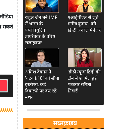
4मीडिया
राहुल जैन बने IMF
एआईपीएल से जुड़े
में भारत के
मनीष कुमार : बने
ज सकते
एग्जीक्यूटिव
डिप्टी जनरल मैनेजर
डायरेक्टर के वरिष्ठ
सलाहकार
अमिश देवगन ने
‘डीडी न्यूज’ हिंदी की
'नेटवर्क18' को सौंपा
टीम में शामिल हुईं
इस्तीफा, कई
पत्रकार सरिता
विकल्पों पर कर रहे
तिवारी
मंथन
सब्सक्राइब