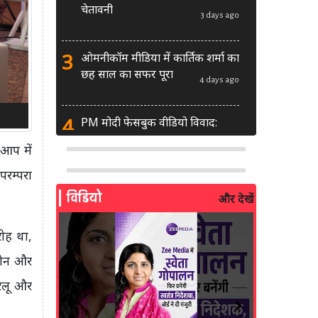
चेतावनी
3 days ago
3
ओमनीकॉम मीडिया में कार्तिक शर्मा का
छह साल का सफर पूरा
4 days ago
4
PM मोदी फेसबुक वीडियो विवाद:
MeitY से मिलेगी मेटा की ग्लोबल टीम
 आप में
4 days ago
परम्परा
5
AI से बने फर्जी पोस्ट पर LinkedIn
विडियो
और देखें
की सख्ती: लॉन्च किए नए मॉडरेशन
टूल्स
5 days ago
रोह था,
फोन और
6
सरकार दे रही बड़ा मौका: शॉर्ट वीडियो
बनाने वाले क्रिएटर्स जीत सकते हैं ₹5
रेलू और
लाख
2 weeks ago