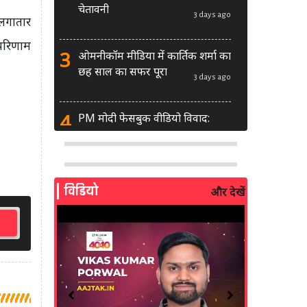
चेतावनी
3 days ago
 लगातार
परिणाम
3
ओमनीकॉम मीडिया में कार्तिक शर्मा का
छह साल का सफर पूरा
3 days ago
4
PM मोदी फेसबुक वीडियो विवाद:
MeitY से मिलेगी मेटा की ग्लोबल टीम
3 days ago
5
AI से बने फर्जी पोस्ट पर LinkedIn
विडियो
और देखें
की सख्ती: लॉन्च किए नए मॉडरेशन
टूल्स
4 days ago
6
सरकार दे रही बड़ा मौका: शॉर्ट वीडियो
बनाने वाले क्रिएटर्स जीत सकते हैं ₹5
लाख
2 weeks ago