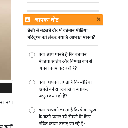
×
आपका वोट
तेजी से बदलते दौर में वर्तमान मीडिया
सिनेमा हॉल में सरकारी जागरूकता फिल्मों
परिदृश्य को लेकर क्या है आपका मानना?
को लेकर MIB ने साफ किए नियम, जानें
क्या बदला
क्या आप मानते हैं कि वर्तमान
मीडिया स्वतंत्र और निष्पक्ष रूप से
अपना काम कर रही है?
क्या आपको लगता है कि मीडिया
Sun TV Network का बड़ा ऐलान, 12
खबरों को सनसनीखेज बनाकर
अगस्त को अंतरिम डिविडेंड पर बोर्ड की
प्रस्तुत कर रही है?
बैठक
पना नया
क्या आपको लगता है कि फेक न्यूज
के बढ़ते प्रसार को रोकने के लिए
उचित कदम उठाए जा रहे हैं?
य कर्मी