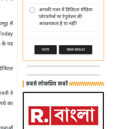
आपकी नजर में डिजिटल मीडिया
DB Corp में सुधीर अग्रवाल और पवन
प्लेटफॉर्म्स पर रेगुलेशन की
अग्रवाल की पुनर्नियुक्ति पर दो सितंबर को
मूह में
आवश्यकता है या नहीं?
होगा फैसला
 Today
) के पद
VOTE
VIEW RESULT
डिजिटल
सबसे लोकप्रिय खबरें
ंपनी ने
ुपये का
ावनाओं