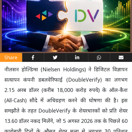
Share
नीलसन होल्डिंग्स (Nielsen Holdings) ने डिजिटल विज्ञापन
सत्यापन कंपनी डबलवेरिफाई (DoubleVerify) का लगभग
2.15 अरब डॉलर (करीब 18,000 करोड़ रुपये) के ऑल-कैश
(All-Cash) सौदे में अधिग्रहण करने की घोषणा की है। इस
समझौते के तहत DoubleVerify के शेयरधारकों को प्रति शेयर
13.60 डॉलर नकद मिलेंगे, जो 5 अगस्त 2026 तक के पिछले 60
कारोबारी दिनों के औसत शेयर मूल्य से लगभग 30 प्रतिशत