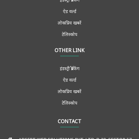
ऐड वर्ल्ड
लोकप्रिय खबरें
टेलिस्कोप
ब्रैंड स्पीक्स
OTHER LINK
विचार मंच
इंडस्ट्री ब्रीफिंग
साक्षात्कार
ऐड वर्ल्ड
मीडिया फोरम
लोकप्रिय खबरें
मुख्य खबरें
टेलिस्कोप
एडमिशन-जॉब्स
संपर्क करें
CONTACT