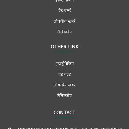
ऐड वर्ल्ड
लोकप्रिय खबरें
टेलिस्कोप
ब्रैंड स्पीक्स
OTHER LINK
विचार मंच
इंडस्ट्री ब्रीफिंग
साक्षात्कार
ऐड वर्ल्ड
मीडिया फोरम
लोकप्रिय खबरें
मुख्य खबरें
टेलिस्कोप
एडमिशन-जॉब्स
संपर्क करें
CONTACT