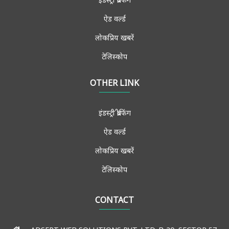
ऐड वर्ल्ड
लोकप्रिय खबरें
टेलिस्कोप
ब्रैंड स्पीक्स
OTHER LINK
विचार मंच
इंडस्ट्री ब्रीफिंग
साक्षात्कार
ऐड वर्ल्ड
मीडिया फोरम
लोकप्रिय खबरें
मुख्य खबरें
टेलिस्कोप
एडमिशन-जॉब्स
संपर्क करें
CONTACT