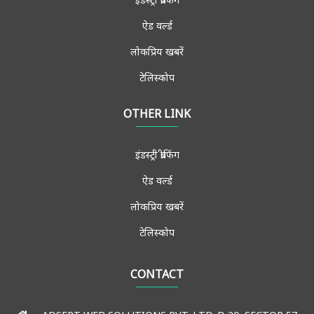
ऐड वर्ल्ड
लोकप्रिय खबरें
टेलिस्कोप
ब्रैंड स्पीक्स
OTHER LINK
विचार मंच
इंडस्ट्री ब्रीफिंग
साक्षात्कार
ऐड वर्ल्ड
मीडिया फोरम
लोकप्रिय खबरें
मुख्य खबरें
टेलिस्कोप
एडमिशन-जॉब्स
संपर्क करें
CONTACT