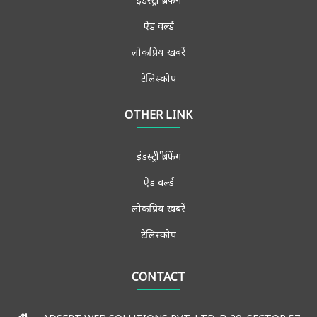
ऐड वर्ल्ड
लोकप्रिय खबरें
टेलिस्कोप
ब्रैंड स्पीक्स
OTHER LINK
विचार मंच
इंडस्ट्री ब्रीफिंग
साक्षात्कार
ऐड वर्ल्ड
मीडिया फोरम
लोकप्रिय खबरें
मुख्य खबरें
टेलिस्कोप
एडमिशन-जॉब्स
संपर्क करें
CONTACT