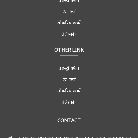
ऐड वर्ल्ड
लोकप्रिय खबरें
टेलिस्कोप
ब्रैंड स्पीक्स
OTHER LINK
विचार मंच
इंडस्ट्री ब्रीफिंग
साक्षात्कार
ऐड वर्ल्ड
मीडिया फोरम
लोकप्रिय खबरें
मुख्य खबरें
टेलिस्कोप
एडमिशन-जॉब्स
संपर्क करें
CONTACT